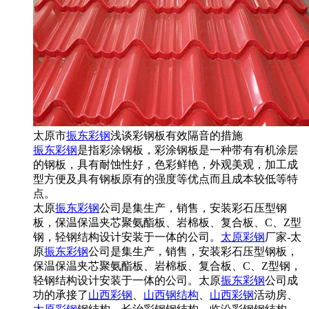
太原市
振东彩钢
浅谈彩钢板有效隔音的措施
振东彩钢
是指彩涂钢板，彩涂钢板是一种带有有机涂层
的钢板，具有耐蚀性好，色彩鲜艳，外观美观，加工成
型方便及具有钢板原有的强度等优点而且成本较低等特
点。
太原
振东彩钢
公司是集生产，销售，安装彩石压型钢
板，保温保温夹芯聚氨酯板、岩棉板、复合板、C、Z型
钢，轻钢结构设计安装于一体的公司。
太原彩钢
厂家-太
原
振东彩钢
公司是集生产，销售，安装彩石压型钢板，
保温保温夹芯聚氨酯板、岩棉板、复合板、C、Z型钢，
轻钢结构设计安装于一体的公司。太原
振东彩钢
公司成
功的承接了
山西彩钢
、
山西钢结构
、
山西彩钢
活动房、