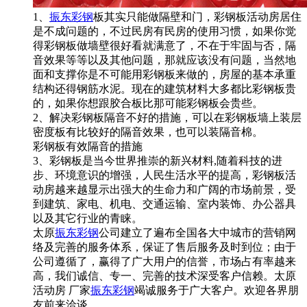
1、
振东彩钢
板其实只能做隔壁和门，彩钢板活动房居住
是不成问题的，不过民房有民房的使用习惯，如果你觉
得彩钢板做墙壁很好看就满意了，不在于牢固与否，隔
音效果等等以及其他问题，那就应该没有问题，当然地
面和支撑你是不可能用彩钢板来做的，房屋的基本承重
结构还得钢筋水泥。现在的建筑材料大多都比彩钢板贵
的，如果你想跟胶合板比那可能彩钢板会贵些。
2、解决彩钢板隔音不好的措施，可以在彩钢板墙上装层
密度板有比较好的隔音效果，也可以装隔音棉。
彩钢板有效隔音的措施
3、彩钢板是当今世界推崇的新兴材料,随着科技的进
步、环境意识的增强，人民生活水平的提高，彩钢板活
动房越来越显示出强大的生命力和广阔的市场前景，受
到建筑、家电、机电、交通运输、室内装饰、办公器具
以及其它行业的青睐。
太原
振东彩钢
公司建立了遍布全国各大中城市的营销网
络及完善的服务体系，保证了售后服务及时到位；由于
公司遵循了，赢得了广大用户的信誉，市场占有率越来
高，我们诚信、专一、完善的技术深受客户信赖。太原
活动房 厂家
振东彩钢
竭诚服务于广大客户。欢迎各界朋
友前来洽谈。