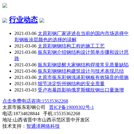
行业动态
2021-03-06
太原彩钢厂家讲述在当前的国内市场选择中
彩钢板涂层颜色的选择的误解
2021-03-06
太原彩钢钢结构工程的施工工艺
2021-03-06
振东彩钢介绍钢结构设计简单步骤和设计思
路
2021-03-06
振东彩钢提醒大家钢结构焊接常见质量缺陷
2021-03-06
振东彩钢钢结构建筑设计与技术表现总结
2021-03-06
太原市振东彩钢浅谈彩钢板有效隔音的措施
2021-03-03
细节决定忻州钢结构的安全质量
2021-03-03
受卢布暴跌影响俄罗斯螺纹钢出口量激增
点击免费电话咨询:15535362268
太原市振东彩钢公司
晋ICP备19009302号-1
电话:18734828844 手机:15535362268
地址:山西省晋中市山西示范区晋中开发区
技术支持：
智通泽网络科技