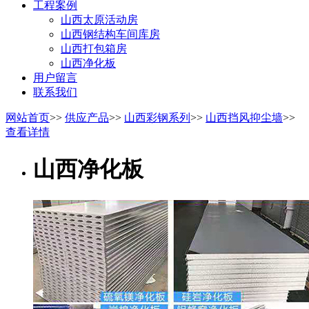
工程案例
山西太原活动房
山西钢结构车间库房
山西打包箱房
山西净化板
用户留言
联系我们
网站首页
>>
供应产品
>>
山西彩钢系列
>>
山西挡风抑尘墙
>>
查看详情
山西净化板