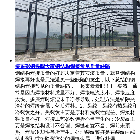
振东彩钢提醒大家钢结构焊接常见质量缺陷
钢结构焊接质量的好坏决定着其安装质量，就算钢结构
焊接再好也是无法避免一些缺陷的发生，以下总结的钢
结构焊接常见的质量缺陷，一起来看看吧！1、夹渣：通
常是因为焊接材料质量不好、焊接电流太小、焊接速度
太快、多层焊时熔渣未干净等导致，处理方法是铲除夹
渣处的焊缝金属，然后焊补。2、裂纹：裂纹有热裂纹和
冷裂纹之分。热裂纹主要是原材料抗裂性能差、焊接材
料质量不好、焊接工艺参数选择不当产生的；冷裂纹主
要是焊接结构设计不合理、焊缝布置不当、焊前未预
热、焊后冷却快等所产生。处理裂纹较好是在裂纹两端
钻止裂孔或铲除裂纹处的焊缝金属，进行补焊。