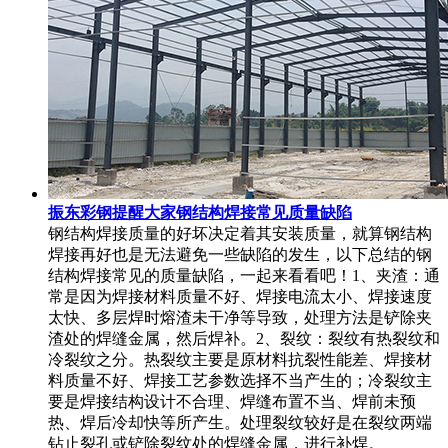
振东彩钢提醒大家钢结构焊接常见质量缺陷
钢结构焊接质量的好坏决定着其安装质量，就算钢结构
焊接再好也是无法避免一些缺陷的发生，以下总结的钢
结构焊接常见的质量缺陷，一起来看看吧！1、夹渣：通
常是因为焊接材料质量不好、焊接电流太小、焊接速度
太快、多层焊时熔渣未干净等导致，处理方法是铲除夹
渣处的焊缝金属，然后焊补。2、裂纹：裂纹有热裂纹和
冷裂纹之分。热裂纹主要是原材料抗裂性能差、焊接材
料质量不好、焊接工艺参数选择不当产生的；冷裂纹主
要是焊接结构设计不合理、焊缝布置不当、焊前未预
热、焊后冷却快等所产生。处理裂纹较好是在裂纹两端
钻止裂孔或铲除裂纹处的焊缝金属，进行补焊。