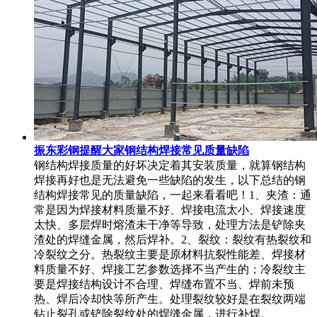
振东彩钢提醒大家钢结构焊接常见质量缺陷
钢结构焊接质量的好坏决定着其安装质量，就算钢结构
焊接再好也是无法避免一些缺陷的发生，以下总结的钢
结构焊接常见的质量缺陷，一起来看看吧！1、夹渣：通
常是因为焊接材料质量不好、焊接电流太小、焊接速度
太快、多层焊时熔渣未干净等导致，处理方法是铲除夹
渣处的焊缝金属，然后焊补。2、裂纹：裂纹有热裂纹和
冷裂纹之分。热裂纹主要是原材料抗裂性能差、焊接材
料质量不好、焊接工艺参数选择不当产生的；冷裂纹主
要是焊接结构设计不合理、焊缝布置不当、焊前未预
热、焊后冷却快等所产生。处理裂纹较好是在裂纹两端
钻止裂孔或铲除裂纹处的焊缝金属，进行补焊。