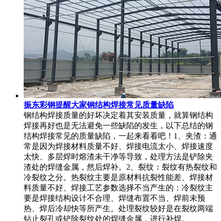
振东彩钢提醒大家钢结构焊接常见质量缺陷
钢结构焊接质量的好坏决定着其安装质量，就算钢结构
焊接再好也是无法避免一些缺陷的发生，以下总结的钢
结构焊接常见的质量缺陷，一起来看看吧！1、夹渣：通
常是因为焊接材料质量不好、焊接电流太小、焊接速度
太快、多层焊时熔渣未干净等导致，处理方法是铲除夹
渣处的焊缝金属，然后焊补。2、裂纹：裂纹有热裂纹和
冷裂纹之分。热裂纹主要是原材料抗裂性能差、焊接材
料质量不好、焊接工艺参数选择不当产生的；冷裂纹主
要是焊接结构设计不合理、焊缝布置不当、焊前未预
热、焊后冷却快等所产生。处理裂纹较好是在裂纹两端
钻止裂孔或铲除裂纹处的焊缝金属，进行补焊。