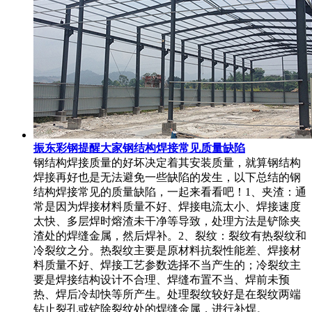
振东彩钢提醒大家钢结构焊接常见质量缺陷
钢结构焊接质量的好坏决定着其安装质量，就算钢结构
焊接再好也是无法避免一些缺陷的发生，以下总结的钢
结构焊接常见的质量缺陷，一起来看看吧！1、夹渣：通
常是因为焊接材料质量不好、焊接电流太小、焊接速度
太快、多层焊时熔渣未干净等导致，处理方法是铲除夹
渣处的焊缝金属，然后焊补。2、裂纹：裂纹有热裂纹和
冷裂纹之分。热裂纹主要是原材料抗裂性能差、焊接材
料质量不好、焊接工艺参数选择不当产生的；冷裂纹主
要是焊接结构设计不合理、焊缝布置不当、焊前未预
热、焊后冷却快等所产生。处理裂纹较好是在裂纹两端
钻止裂孔或铲除裂纹处的焊缝金属，进行补焊。