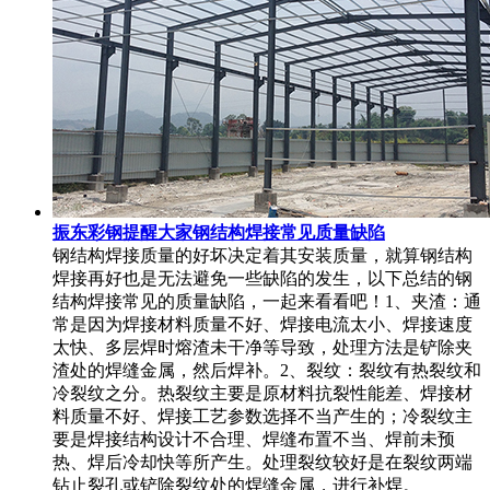
振东彩钢提醒大家钢结构焊接常见质量缺陷
钢结构焊接质量的好坏决定着其安装质量，就算钢结构
焊接再好也是无法避免一些缺陷的发生，以下总结的钢
结构焊接常见的质量缺陷，一起来看看吧！1、夹渣：通
常是因为焊接材料质量不好、焊接电流太小、焊接速度
太快、多层焊时熔渣未干净等导致，处理方法是铲除夹
渣处的焊缝金属，然后焊补。2、裂纹：裂纹有热裂纹和
冷裂纹之分。热裂纹主要是原材料抗裂性能差、焊接材
料质量不好、焊接工艺参数选择不当产生的；冷裂纹主
要是焊接结构设计不合理、焊缝布置不当、焊前未预
热、焊后冷却快等所产生。处理裂纹较好是在裂纹两端
钻止裂孔或铲除裂纹处的焊缝金属，进行补焊。