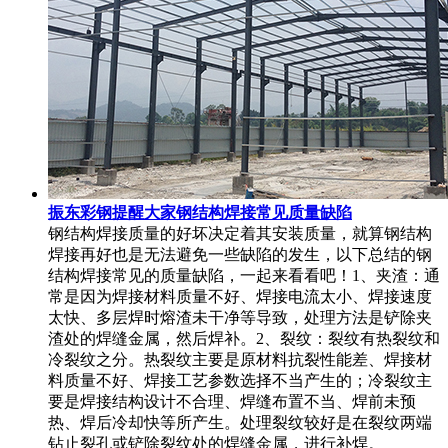
振东彩钢提醒大家钢结构焊接常见质量缺陷
钢结构焊接质量的好坏决定着其安装质量，就算钢结构
焊接再好也是无法避免一些缺陷的发生，以下总结的钢
结构焊接常见的质量缺陷，一起来看看吧！1、夹渣：通
常是因为焊接材料质量不好、焊接电流太小、焊接速度
太快、多层焊时熔渣未干净等导致，处理方法是铲除夹
渣处的焊缝金属，然后焊补。2、裂纹：裂纹有热裂纹和
冷裂纹之分。热裂纹主要是原材料抗裂性能差、焊接材
料质量不好、焊接工艺参数选择不当产生的；冷裂纹主
要是焊接结构设计不合理、焊缝布置不当、焊前未预
热、焊后冷却快等所产生。处理裂纹较好是在裂纹两端
钻止裂孔或铲除裂纹处的焊缝金属，进行补焊。