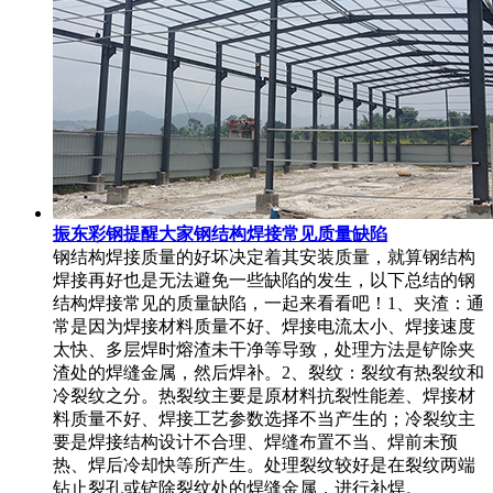
振东彩钢提醒大家钢结构焊接常见质量缺陷
钢结构焊接质量的好坏决定着其安装质量，就算钢结构
焊接再好也是无法避免一些缺陷的发生，以下总结的钢
结构焊接常见的质量缺陷，一起来看看吧！1、夹渣：通
常是因为焊接材料质量不好、焊接电流太小、焊接速度
太快、多层焊时熔渣未干净等导致，处理方法是铲除夹
渣处的焊缝金属，然后焊补。2、裂纹：裂纹有热裂纹和
冷裂纹之分。热裂纹主要是原材料抗裂性能差、焊接材
料质量不好、焊接工艺参数选择不当产生的；冷裂纹主
要是焊接结构设计不合理、焊缝布置不当、焊前未预
热、焊后冷却快等所产生。处理裂纹较好是在裂纹两端
钻止裂孔或铲除裂纹处的焊缝金属，进行补焊。