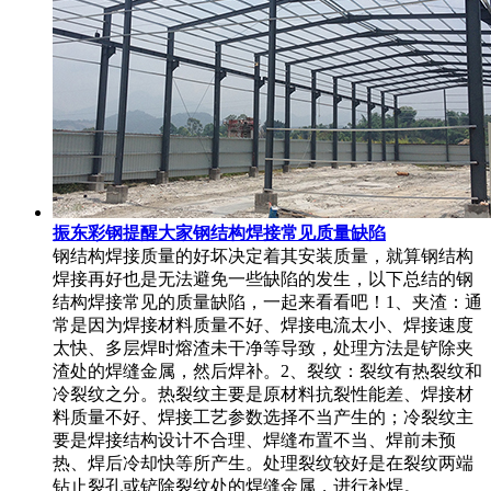
振东彩钢提醒大家钢结构焊接常见质量缺陷
钢结构焊接质量的好坏决定着其安装质量，就算钢结构
焊接再好也是无法避免一些缺陷的发生，以下总结的钢
结构焊接常见的质量缺陷，一起来看看吧！1、夹渣：通
常是因为焊接材料质量不好、焊接电流太小、焊接速度
太快、多层焊时熔渣未干净等导致，处理方法是铲除夹
渣处的焊缝金属，然后焊补。2、裂纹：裂纹有热裂纹和
冷裂纹之分。热裂纹主要是原材料抗裂性能差、焊接材
料质量不好、焊接工艺参数选择不当产生的；冷裂纹主
要是焊接结构设计不合理、焊缝布置不当、焊前未预
热、焊后冷却快等所产生。处理裂纹较好是在裂纹两端
钻止裂孔或铲除裂纹处的焊缝金属，进行补焊。