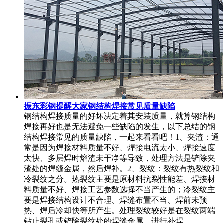
振东彩钢提醒大家钢结构焊接常见质量缺陷
钢结构焊接质量的好坏决定着其安装质量，就算钢结构
焊接再好也是无法避免一些缺陷的发生，以下总结的钢
结构焊接常见的质量缺陷，一起来看看吧！1、夹渣：通
常是因为焊接材料质量不好、焊接电流太小、焊接速度
太快、多层焊时熔渣未干净等导致，处理方法是铲除夹
渣处的焊缝金属，然后焊补。2、裂纹：裂纹有热裂纹和
冷裂纹之分。热裂纹主要是原材料抗裂性能差、焊接材
料质量不好、焊接工艺参数选择不当产生的；冷裂纹主
要是焊接结构设计不合理、焊缝布置不当、焊前未预
热、焊后冷却快等所产生。处理裂纹较好是在裂纹两端
钻止裂孔或铲除裂纹处的焊缝金属，进行补焊。