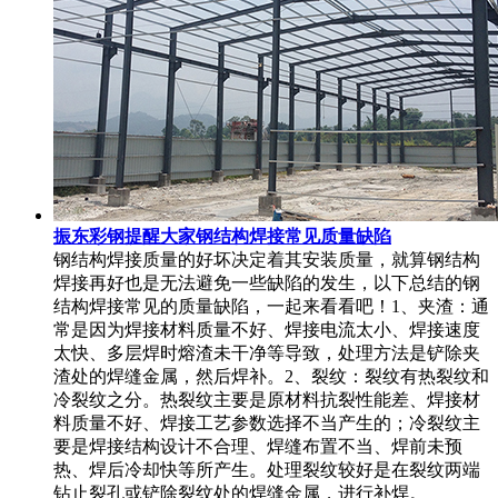
振东彩钢提醒大家钢结构焊接常见质量缺陷
钢结构焊接质量的好坏决定着其安装质量，就算钢结构
焊接再好也是无法避免一些缺陷的发生，以下总结的钢
结构焊接常见的质量缺陷，一起来看看吧！1、夹渣：通
常是因为焊接材料质量不好、焊接电流太小、焊接速度
太快、多层焊时熔渣未干净等导致，处理方法是铲除夹
渣处的焊缝金属，然后焊补。2、裂纹：裂纹有热裂纹和
冷裂纹之分。热裂纹主要是原材料抗裂性能差、焊接材
料质量不好、焊接工艺参数选择不当产生的；冷裂纹主
要是焊接结构设计不合理、焊缝布置不当、焊前未预
热、焊后冷却快等所产生。处理裂纹较好是在裂纹两端
钻止裂孔或铲除裂纹处的焊缝金属，进行补焊。