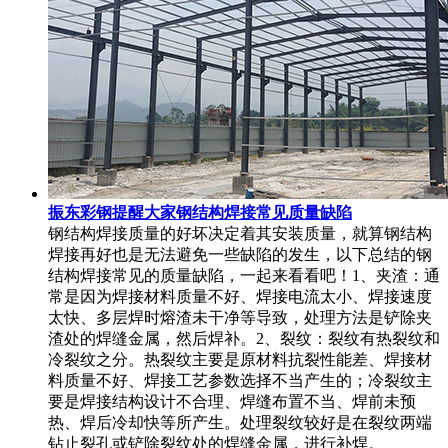
振东彩钢提醒大家钢结构焊接常见质量缺陷
钢结构焊接质量的好坏决定着其安装质量，就算钢结构
焊接再好也是无法避免一些缺陷的发生，以下总结的钢
结构焊接常见的质量缺陷，一起来看看吧！1、夹渣：通
常是因为焊接材料质量不好、焊接电流太小、焊接速度
太快、多层焊时熔渣未干净等导致，处理方法是铲除夹
渣处的焊缝金属，然后焊补。2、裂纹：裂纹有热裂纹和
冷裂纹之分。热裂纹主要是原材料抗裂性能差、焊接材
料质量不好、焊接工艺参数选择不当产生的；冷裂纹主
要是焊接结构设计不合理、焊缝布置不当、焊前未预
热、焊后冷却快等所产生。处理裂纹较好是在裂纹两端
钻止裂孔或铲除裂纹处的焊缝金属，进行补焊。